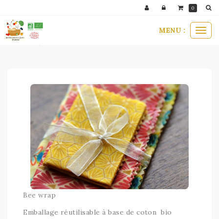
Panneau de gestion des cookies
0
MENU :
Ouvr
bee wrap
le
men
Bee wrap
Emballage réutilisable à base de coton bio