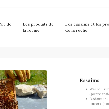
ger de
Les produits de
Les essaims et les pr
la ferme
de la ruche
Essaims
Warré : sur
(ponte fraî
Dadant : su
ouvert (pon