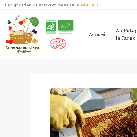
Panneau de gestion des cookies
Une question ? Contactez-nous au
0649785615
Au Pota
Accueil
la Jarne
essaims
essaims